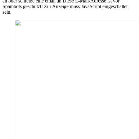
an oder schreibe eine email an
Diese E-Mail-Adresse ist vor
Spambots geschützt! Zur Anzeige muss JavaScript eingeschaltet
sein.