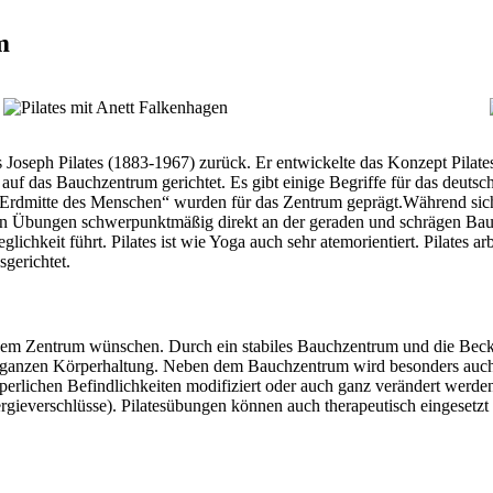
m
s Joseph Pilates (1883-1967) zurück. Er entwickelte das Konzept Pila
 auf das Bauchzentrum gerichtet. Es gibt einige Begriffe für das deut
ie Erdmitte des Menschen“ wurden für das Zentrum geprägt.Während sic
einen Übungen schwerpunktmäßig direkt an der geraden und schrägen Bau
hkeit führt. Pilates ist wie Yoga auch sehr atemorientiert. Pilates ar
gerichtet.
t aus dem Zentrum wünschen. Durch ein stabiles Bauchzentrum und die Be
der ganzen Körperhaltung. Neben dem Bauchzentrum wird besonders auch 
erlichen Befindlichkeiten modifiziert oder auch ganz verändert werden
rgieverschlüsse). Pilatesübungen können auch therapeutisch eingesetz